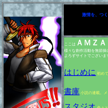
激情を、つ
ＡＭＺＡ
ここは
様々な創作活動を無節操
よろずサイトでございま
はじめに
初めて
書庫
小説の連載。メ
スタジオ
色々