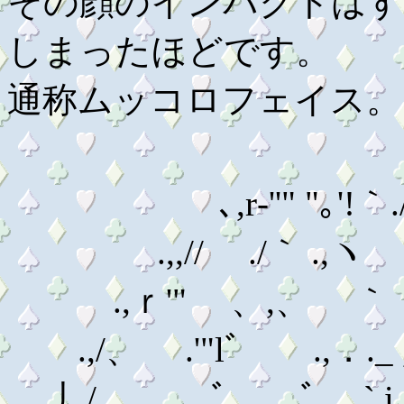
その顔のインパクトはす
しまったほどです。
通称ムッコロフェイス。
､,r‐''" "｡'!｀./'i
.,,// ./｀ .,ヽ ､'!､
.,ｒ'" 、,、 ｀ 
.,/、 .'"lﾞ .,．._ ,l
丿/ ﾞ.，_,ﾞ,,,.,`,i､,!" `