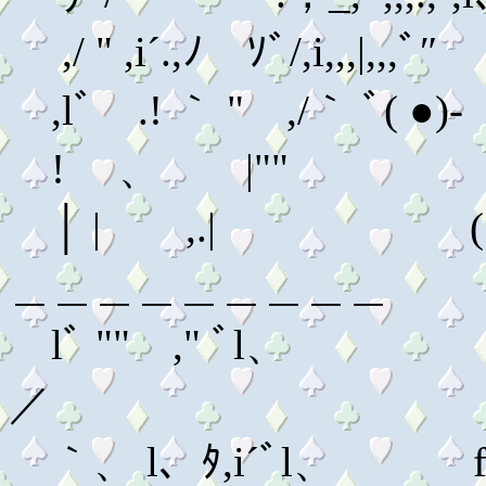
,/ " ,i´.,ﾉ ｿﾞ/,i,,,|,
! 、 |"" _.‐
│ | ,.| (●、●
＿＿＿＿＿＿＿＿＿
lﾞ "" ," ﾞl、 ,,
／
｀、 l、ﾀ,i´ﾞl、 f{++++lﾚ. ,lﾞ,lﾞ，|lﾞ ＜