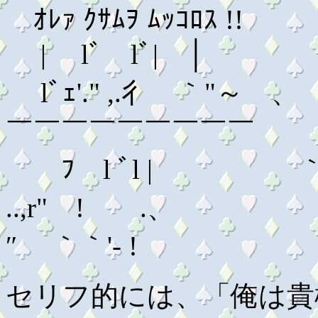
ｵﾚｧ ｸｻﾑｦ ﾑｯｺﾛｽ !!
| lﾞ lﾞ| │ 
lﾞｪ'." ,.彳 ｀"～ 、 ,ｨ'ﾞ
￣￣￣￣￣￣￣￣￣
ﾌ l ﾞl | ｀ﾞ'''―''
..,r" ! .、
″ ｀｀'‐ !
セリフ的には、「俺は貴