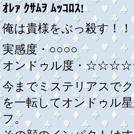
ｵﾚｧ ｸｻﾑｦ ﾑｯｺﾛｽ!
俺は貴様をぶっ殺す！！
実感度・○○○○
オンドゥル度・☆☆☆☆
今までミステリアスでク
を一転してオンドゥル星
フ。