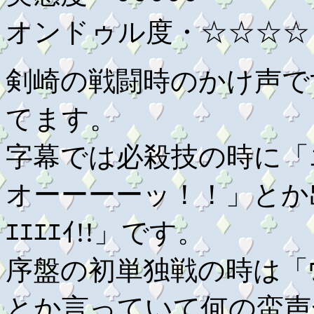
オンドゥル度・☆☆☆☆
剣崎の戦闘時のかけ声です
てます。
字幕では必殺技の時に「
オーーーーッ！！」とか
ｴｴｴｴｲ!!」です。
序盤の初単独戦の時は「ｳｪｴｴｴｲ!
とか言っていて何の蛮声