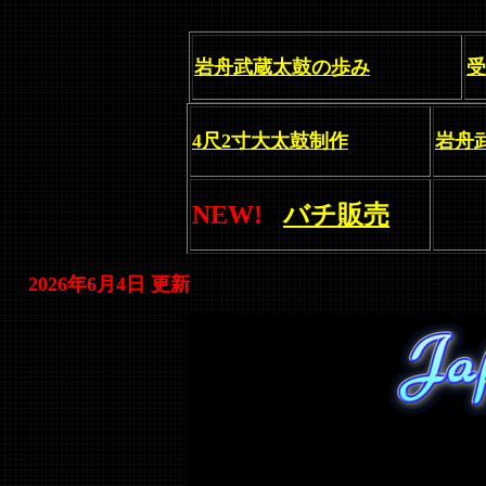
岩舟武蔵太鼓の歩み
受
4尺2寸大太鼓制作
岩舟武
NEW!
バチ販売
ba
2026年6月4日
更新