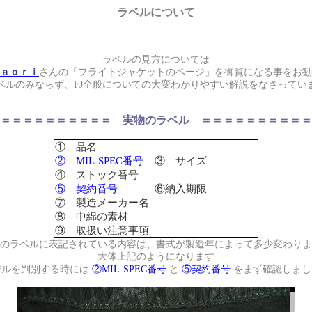
ラベルについて
ラベルの見方については
ａｏｒｉ
さんの「フライトジャケットのページ」を御覧になる事をお勧
ベルのみならず、
FJ全般
についての大変わかりやすい解説をなさってい
＝＝＝＝＝＝＝＝＝＝ 実物のラベル ＝＝＝＝＝＝＝＝＝＝
① 品名
②
MIL-SPEC番号
③ サイズ
④ ストック番号
⑤ 契約番号
⑥納入期限
⑦ 製造メーカー名
⑧ 中綿の素材
⑨ 取扱い注意事項
のラベルに表記されている内容は、書式が製造年によって多少変わりま
大体上記のようになります
デルを判別する時には
②
MIL-SPEC番号
と
⑤契約番号
をまず確認しまし