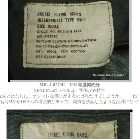
MIL-J-8279C 1961年度契約分
SKYLINEの
ラベルは、字体が独特で
なんとはなしに、オシャレな感じがするのは私だけでしょうか．．．ね
号は
QMからDSAへの過渡的なモノで、両方を併記したような記述になっ