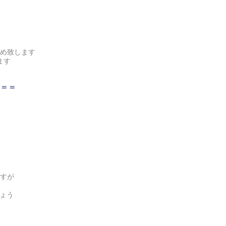
め致します
ます
＝＝
すが
ょう