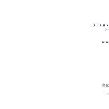
Ｓｉｚｕｋ
ラ
＝＝
実物
モ