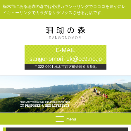
栃木市にある珊瑚の森では心理カウンセリングでココロを豊かにレ
イキヒーリングでカラダをリラツクスさせるお店です。
E-MAIL
sangonomori_ek@cc9.ne.jp
〒322-0601 栃木市西方町金崎９６番地