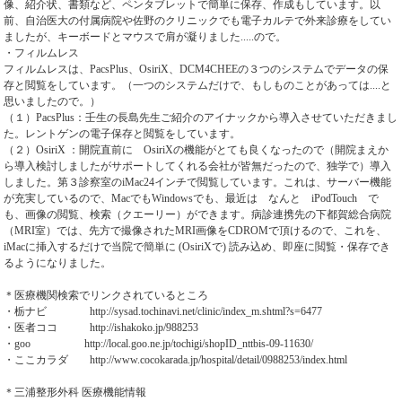
像、紹介状、書類など、ペンタブレットで簡単に保存、作成もしています。以
前、自治医大の付属病院や佐野のクリニックでも電子カルテで外来診療をしてい
ましたが、キーボードとマウスで肩が凝りました.....ので。
・フィルムレス
フィルムレスは、PacsPlus、OsiriX、DCM4CHEEの３つのシステムでデータの保
存と閲覧をしています。（一つのシステムだけで、もしものことがあっては....と
思いましたので。）
（１）PacsPlus：壬生の長島先生ご紹介のアイナックから導入させていただきまし
た。レントゲンの電子保存と閲覧をしています。
（２）OsiriX ：開院直前に OsiriXの機能がとても良くなったので（開院まえか
ら導入検討しましたがサポートしてくれる会社が皆無だったので、独学で）導入
しました。第３診察室のiMac24インチで閲覧しています。これは、サーバー機能
が充実しているので、MacでもWindowsでも、最近は なんと iPodTouch で
も、画像の閲覧、検索（クエーリー）ができます。病診連携先の下都賀総合病院
（MRI室）では、先方で撮像されたMRI画像をCDROMで頂けるので、これを、
iMacに挿入するだけで当院で簡単に (OsiriXで) 読み込め、即座に閲覧・保存でき
るようになりました。
＊医療機関検索でリンクされているところ
・栃ナビ http://sysad.tochinavi.net/clinic/index_m.shtml?s=6477
・医者ココ http://ishakoko.jp/988253
・goo http://local.goo.ne.jp/tochigi/shopID_nttbis-09-11630/
・ここカラダ http://www.cocokarada.jp/hospital/detail/0988253/index.html
＊三浦整形外科 医療機能情報