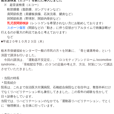
超音波検査（エコー）を新たに導入しました
※ 超音波検査（エコー）
軟部腫瘍（脂肪腫、ガングリオンなど）
肩関節疾患（肩腱板損傷、石灰沈着、腱炎など）
肘関節疾患（野球肘、関節内骨折など）
乳児股関節検診
（レントゲンを希望されない方にお勧めしております）
スポーツ傷害
（関節などの「動き」に伴う症状がリアルタイムで画像診断が
行えるのが最大の利点であると考えております）
など
■平成２０年１０月２３日（木）
栃木市保健福祉センターで一般の市民の方々を対象に、「骨と健康寿命」という
演題で講演を行いました。
今回の講演は、「運動器不安定症」、「ロコモティブシンドローム
locomotive
syndrome
」、「骨粗鬆症予防」の３つの定義や考え方、方法、対策について講話
させていただきました。
・当院の特長
＊院長紹介
院長は、これまで自治医大付属病院、石橋総合病院など在任中は、整形外科だけ
でなくリハビリテーション科も兼任してきました。この長年の経験を生かして
日々診療をしています。
当院では、リハビリテーションのなかでも「運動器リハビリテーション」でとく
に「物理療法」を主体に行っています。