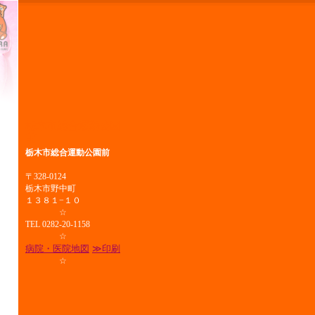
栃木市総合運動公園
前
栃木市総合運動公園前
〒328-0124
栃木市野中町
１３８１−１０
☆
TEL 0282-20-1158
☆
病院・医院地図
≫
印刷
☆