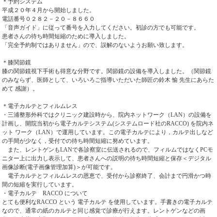
＊予約システム
平成２０年４月から開始しました。
電話番号０２８２－２０－８６６０
「音声ガイド」に従って番号を入力してください。初診の方でも可能です。
患者さんの待ち時間短縮のために導入しました。
「完全予約制ではありません」ので、誤解のないようお願い致します。
＊膝関節鏡
膝の関節鏡視下手術も得意な分野です。関節鏡の設備を導入しました。（関節鏡
のみならず、医師として、いろいろご指導いただいた師匠の鈴木 愉 先生にあらた
めて 感謝）。
＊電子カルテとフィルムレス
・三浦整形外科ではクリニック建設時から、院内ネットワーク（LAN）の設備を
計画し、開院当初から電子カルテシステム(システムロード社のRACCO) を院内ネ
ット ワーク（LAN）で運用しています。この電子カルテにより，カルテ出しなど
の手間が少なく，受付での待ち時間短縮に努めています。
また、レントゲンもLANで各診察室に伝送されるので、フィルムではなくPCモ
ニター上に出力し表示して、患者さんへの説明の待ち時間短縮と保存＜デジタル
画像診断(電子画像管理加算)＞が可能です。
電子カルテとフィルムレスの恩恵で、受付から診察終了、会計まで円滑かつ時
間の短縮を実行しています。
・電子カルテ RACCO について
とても便利なRACCO という 電子カルテ を使用しています。手書きの電子カルテ
なので、通常の紙のカルテと同じ感覚で診療が行えます。レントゲンなどの画