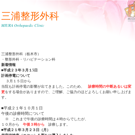
三浦整形外科
MIURA Orthopaedic Clinic
三浦整形外科（栃木市）
・整形外科・リハビテーション科
新着情報
■平成２３年３月１5日
計画停電について
３月１５日から
当院も計画停電の影響が出てきました。このため、
診療時間の中断あるいは変
更
をする場合がありますので、ご理解、ご協力のほどよろしくお願い申し上げま
す。
■平成２１年１０月１日
午後の診療時間について
※ これまで午後の診療時間は４時からでしたが、
１０月から
午後３時から
診療します。
■平成２１年３月２３日（月）