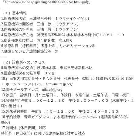
『http://www.mhlw.go.jp/shingi/2006/09/s0922-8.html 参考』
------
（１）基本情報
1.医療機関名称 三浦整形外科（ミウラセイケイゲカ)
2.医療機関の開設者 三浦 敦（ミウラアツシ）
3.医療機関の管理者 三浦 敦（ミウラアツシ）
4.医療機関の所在地 郵便番号328-0124 栃木県栃木市野中町１３８１－１０
5.病床種別及び届出・許可病床数 病床数０
6.診療科目（標榜科目） 整形外科、リハビリテーション科
7.併設している介護関係施設等 無
-----
（２）診療所へのアクセス
8.医療機関への交通手段 JR栃木駅、東武日光線新栃木駅
9.医療機関保有の駐車場 ３２台
10.住民案内用電話番号・ＦＡＸ番号 代表番号 0282-20-1158 FAX 0282-20-1159
11.ホームページアドレス http://miura.jp.org/
12.電子メールアドレス miura@jp.org
13.診療日 診療日（月〜土曜日）、休診日 木曜午後・土曜午後・日曜・祝日
14.診療時間 午前９：００ー１２：３０ 午後３：００ー７：００（木曜午後・土
曜午後 除く）
15.外来受付時間 午前８：４５ー１２：００ 午後２：４５ー６：３０
16.予約診療 音声ガイダンスによる電話予約システムのみ（電話番号0282-20-
8660）
17.時間外（休日夜間）対応
時間外（休日夜間）における診察依頼に対する対応