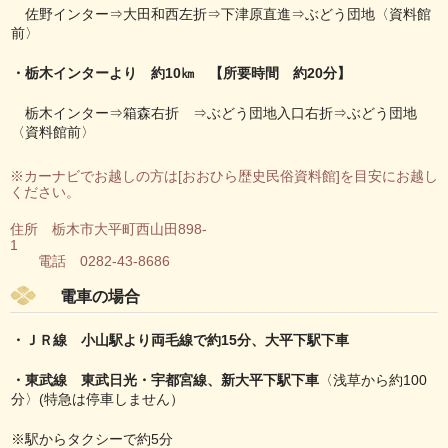
佐野インター⇒大田和西左折⇒下津原直進⇒ぶどう団地〈資料館
前〉
・栃木インターより 約10㎞ 【所要時間 約20分】
栃木インター⇒箱森右折 ⇒ぶどう団地入口右折⇒ぶどう団地
〈資料館前〉
※カーナビでお越しの方は[おおひら歴史民俗資料館]を目安にお越し
ください。
住所 栃木市大平町西山田898-
1
電話 0282-43-8686
電車の場合
・ＪＲ線 小山駅より両毛線で約15分、大平下駅下車
・東武線 東武日光・宇都宮線、新大平下駅下車
〈浅草から約100
分〉(特急は停車しません）
※駅からタクシーで約5分